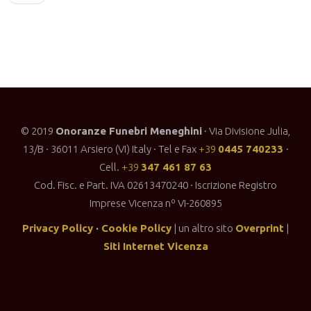
s
t
n
a
v
© 2019
Onoranze Funebri Meneghini
· Via Divisione Julia,
i
13/B · 36011 Arsiero (VI) Italy · Tel e Fax
+39
0445 740233
·
g
Cell.
+39
347 461 87 63
a
Cod. Fisc. e Part. IVA 02613470240 · Iscrizione Registro
Imprese Vicenza nº VI-260895
t
i
Privacy Policy
·
Cookie Policy
| un altro sito
Overprint
|
Siti Internet Vicenza
o
n