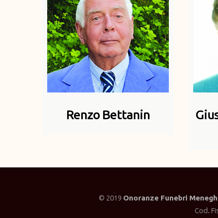
Renzo Bettanin
Giu
© 2019
Onoranze Funebri Meneghi
Cod. Fi