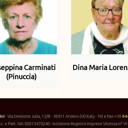
seppina Carminati
Dina Maria Loren
(Pinuccia)
ni
· Via Divisione Julia, 13/B · 36011 Arsiero (VI) Italy · Tel e Fax
+39
04
sc. e Part. IVA 02613470240 · Iscrizione Registro Imprese Vicenza nº V