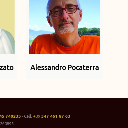
zato
Alessandro Pocaterra
45 740233
· Cell.
+39
347 461 87 63
I-260895